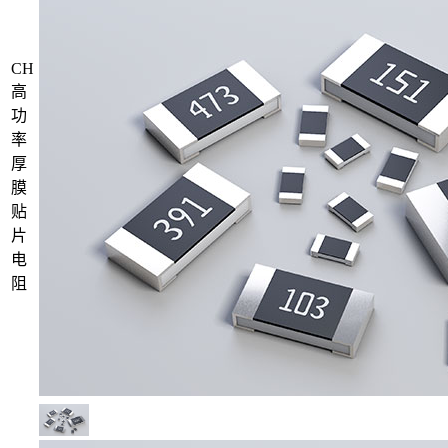
CH
高
功
率
厚
膜
贴
片
电
阻