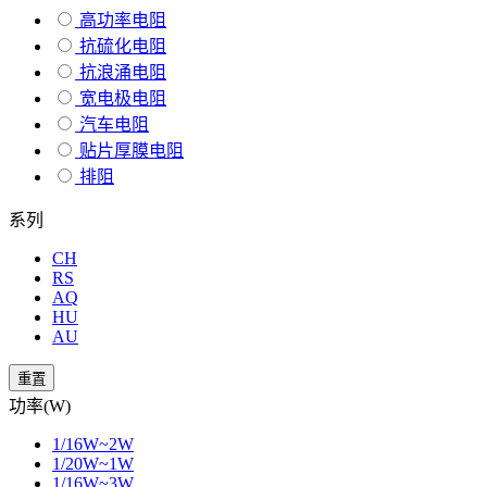
高功率电阻
抗硫化电阻
抗浪涌电阻
宽电极电阻
汽车电阻
贴片厚膜电阻
排阻
系列
CH
RS
AQ
HU
AU
重置
功率(W)
1/16W~2W
1/20W~1W
1/16W~3W