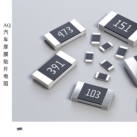
AQ
汽
车
厚
膜
贴
片
电
阻