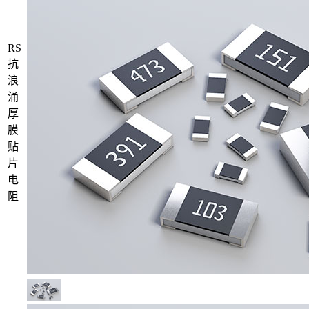
RS
抗
浪
涌
厚
膜
贴
片
电
阻