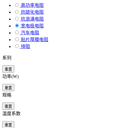
高功率电阻
抗硫化电阻
抗浪涌电阻
宽电极电阻
汽车电阻
贴片厚膜电阻
排阻
系列
重置
功率(W)
重置
规格
重置
温度系数
重置