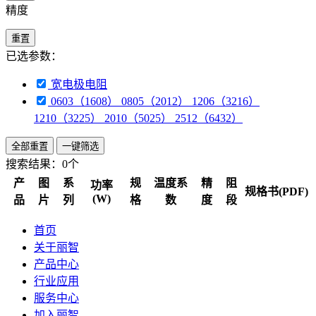
精度
重置
已选参数：
宽电极电阻
0603（1608） 0805（2012） 1206（3216）
1210（3225） 2010（5025） 2512（6432）
全部重置
一键筛选
搜索结果：
0个
产
图
系
规
温度系
精
阻
功率
规格书(PDF)
(W)
品
片
列
格
数
度
段
首页
关于丽智
产品中心
行业应用
服务中心
加入丽智